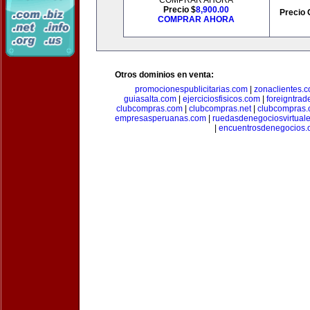
COMPRAR AHORA
Precio $
8,900.00
Precio 
COMPRAR AHORA
Otros dominios en venta:
promocionespublicitarias.com
|
zonaclientes.
guiasalta.com
|
ejerciciosfisicos.com
|
foreigntrade
clubcompras.com
|
clubcompras.net
|
clubcompras.
empresasperuanas.com
|
ruedasdenegociosvirtual
|
encuentrosdenegocios.