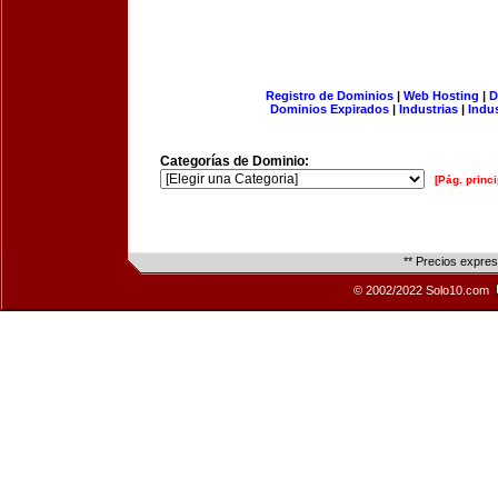
Registro de Dominios
|
Web Hosting
|
D
Dominios Expirados
|
Industrias
|
Indu
Categorías de Dominio:
[Pág. princi
** Precios expre
© 2002/2022 Solo10.com