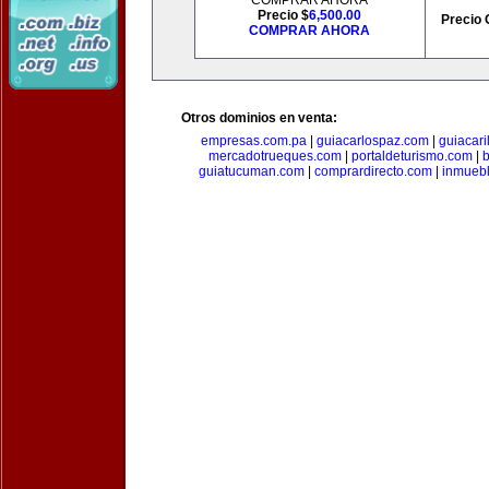
COMPRAR AHORA
Precio $
6,500.00
Precio 
COMPRAR AHORA
Otros dominios en venta:
empresas.com.pa
|
guiacarlospaz.com
|
guiacari
mercadotrueques.com
|
portaldeturismo.com
|
b
guiatucuman.com
|
comprardirecto.com
|
inmuebl