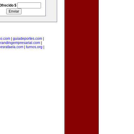
Ofrecido $
lo.com
|
guiadeportes.com
|
randingempresarial.com
|
esrafaela.com
|
turnos.org
|