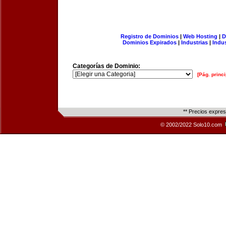
Registro de Dominios
|
Web Hosting
|
D
Dominios Expirados
|
Industrias
|
Indu
Categorías de Dominio:
[Pág. princi
** Precios expre
© 2002/2022 Solo10.com