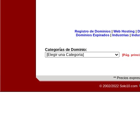
Registro de Dominios
|
Web Hosting
|
D
Dominios Expirados
|
Industrias
|
Indu
Categorías de Dominio:
[Pág. princi
** Precios expre
© 2002/2022 Solo10.com