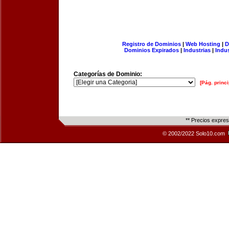
Registro de Dominios
|
Web Hosting
|
D
Dominios Expirados
|
Industrias
|
Indu
Categorías de Dominio:
[Pág. princi
** Precios expre
© 2002/2022 Solo10.com