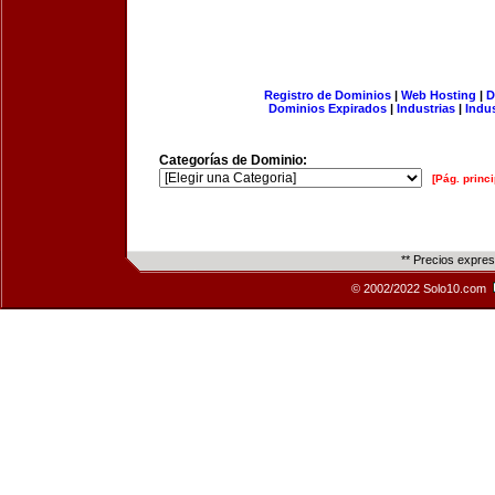
Registro de Dominios
|
Web Hosting
|
D
Dominios Expirados
|
Industrias
|
Indu
Categorías de Dominio:
[Pág. princi
** Precios expre
© 2002/2022 Solo10.com