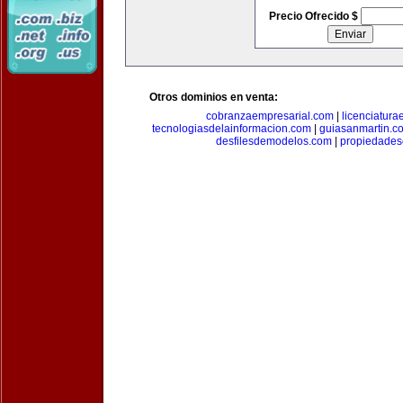
Precio Ofrecido $
Otros dominios en venta:
cobranzaempresarial.com
|
licenciatura
tecnologiasdelainformacion.com
|
guiasanmartin.c
desfilesdemodelos.com
|
propiedade