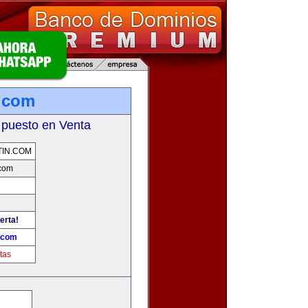
.com
 puesto en Venta
IN.COM
.com
erta!
.com
tas