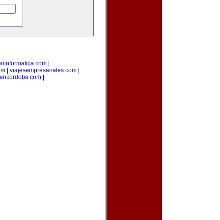
eninformatica.com
|
om
|
viajesempresariales.com
|
sencordoba.com
|