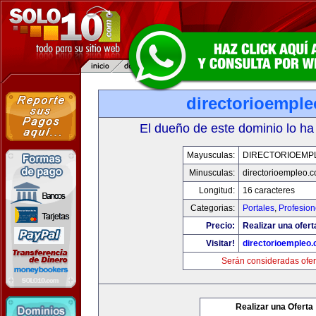
directorioempl
El dueño de este dominio lo ha
Mayusculas:
DIRECTORIOEMP
Minusculas:
directorioempleo.
Longitud:
16 caracteres
Categorias:
Portales
,
Profesio
Precio:
Realizar una ofert
Visitar!
directorioempleo
Serán consideradas ofer
Realizar una Oferta