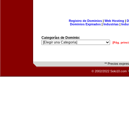
Registro de Dominios
|
Web Hosting
|
D
Dominios Expirados
|
Industrias
|
Indu
Categorías de Dominio:
[Pág. princi
** Precios expre
© 2002/2022 Solo10.com