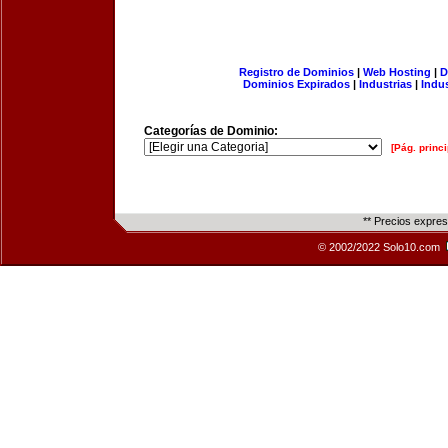
Registro de Dominios
|
Web Hosting
|
D
Dominios Expirados
|
Industrias
|
Indu
Categorías de Dominio:
[Pág. princi
** Precios expre
© 2002/2022 Solo10.com