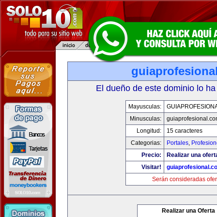
guiaprofesiona
El dueño de este dominio lo ha
Mayusculas:
GUIAPROFESION
Minusculas:
guiaprofesional.c
Longitud:
15 caracteres
Categorias:
Portales
,
Profesio
Precio:
Realizar una ofert
Visitar!
guiaprofesional.c
Serán consideradas ofer
Realizar una Oferta