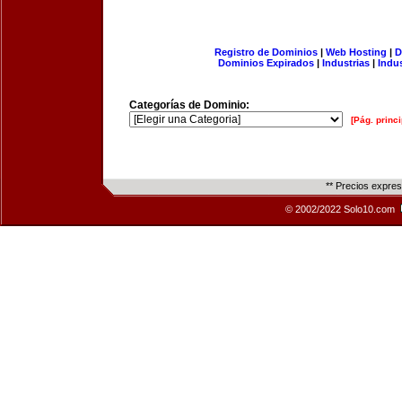
Registro de Dominios
|
Web Hosting
|
D
Dominios Expirados
|
Industrias
|
Indu
Categorías de Dominio:
[Pág. princi
** Precios expre
© 2002/2022 Solo10.com