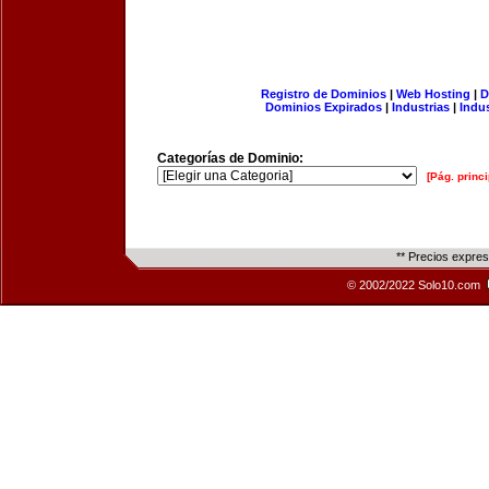
Registro de Dominios
|
Web Hosting
|
D
Dominios Expirados
|
Industrias
|
Indu
Categorías de Dominio:
[Pág. princi
** Precios expre
© 2002/2022 Solo10.com