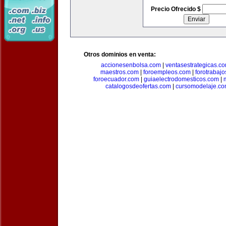
Precio Ofrecido $
Otros dominios en venta:
accionesenbolsa.com
|
ventasestrategicas.c
maestros.com
|
foroempleos.com
|
forotrabaj
foroecuador.com
|
guiaelectrodomesticos.com
|
catalogosdeofertas.com
|
cursomodelaje.c