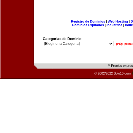
Registro de Dominios
|
Web Hosting
|
D
Dominios Expirados
|
Industrias
|
Indu
Categorías de Dominio:
[Pág. princi
** Precios expre
© 2002/2022 Solo10.com