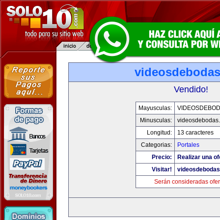
videosdeboda
Vendido!
Mayusculas:
VIDEOSDEBO
Minusculas:
videosdebodas
Longitud:
13 caracteres
Categorias:
Portales
Precio:
Realizar una of
Visitar!
videosdeboda
Serán consideradas ofer