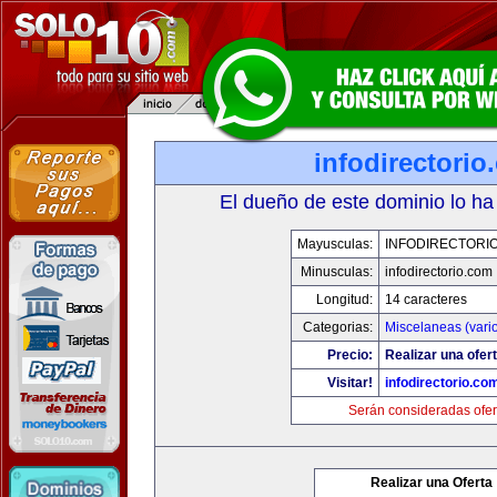
infodirectorio
El dueño de este dominio lo ha
Mayusculas:
INFODIRECTORI
Minusculas:
infodirectorio.com
Longitud:
14 caracteres
Categorias:
Miscelaneas (vari
Precio:
Realizar una ofert
Visitar!
infodirectorio.co
Serán consideradas ofer
Realizar una Oferta