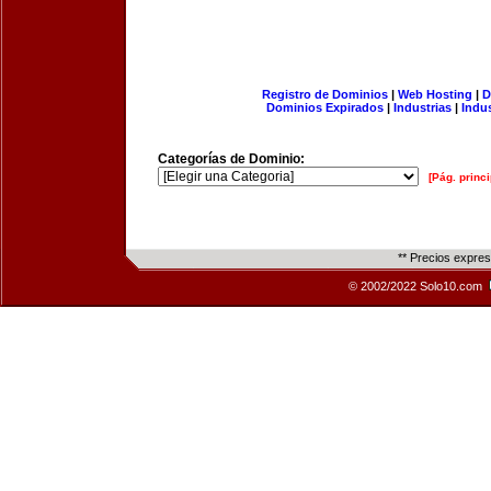
Registro de Dominios
|
Web Hosting
|
D
Dominios Expirados
|
Industrias
|
Indu
Categorías de Dominio:
[Pág. princi
** Precios expre
© 2002/2022 Solo10.com