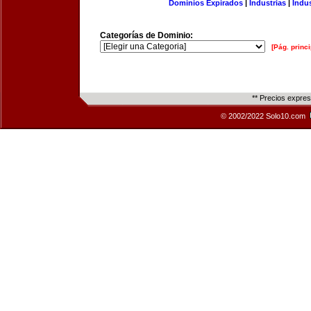
Dominios Expirados
|
Industrias
|
Indu
Categorías de Dominio:
[Pág. princi
** Precios expre
© 2002/2022 Solo10.com