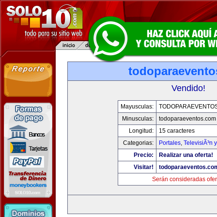
todoparaevento
Vendido!
Mayusculas:
TODOPARAEVENTO
Minusculas:
todoparaeventos.com
Longitud:
15 caracteres
Categorias:
Portales
,
TelevisiÃ³n 
Precio:
Realizar una oferta!
Visitar!
todoparaeventos.co
Serán consideradas ofer