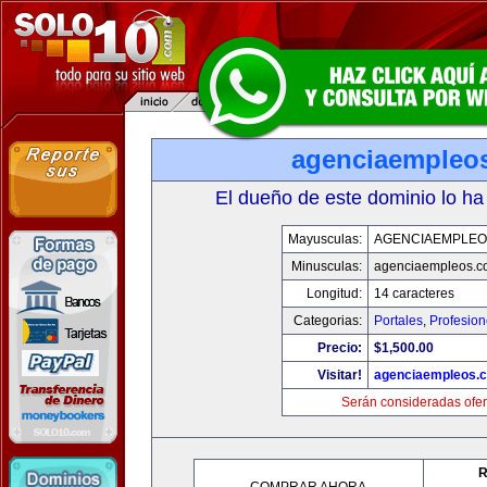
agenciaempleo
El dueño de este dominio lo ha
Mayusculas:
AGENCIAEMPLEO
Minusculas:
agenciaempleos.c
Longitud:
14 caracteres
Categorias:
Portales
,
Profesio
Precio:
$1,500.00
Visitar!
agenciaempleos.
Serán consideradas ofer
R