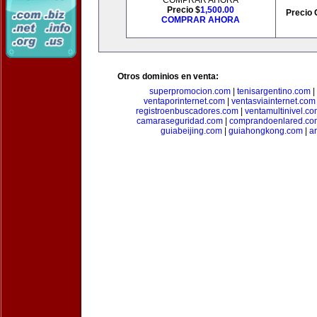
COMPRAR AHORA
Precio $
1,500.00
Precio 
COMPRAR AHORA
Otros dominios en venta:
superpromocion.com
|
tenisargentino.com
|
ventaporinternet.com
|
ventasviainternet.com
registroenbuscadores.com
|
ventamultinivel.c
camaraseguridad.com
|
comprandoenlared.co
guiabeijing.com
|
guiahongkong.com
|
a