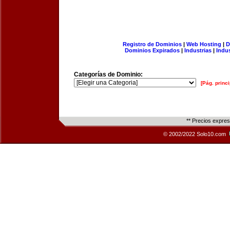
Registro de Dominios
|
Web Hosting
|
D
Dominios Expirados
|
Industrias
|
Indu
Categorías de Dominio:
[Pág. princi
** Precios expre
© 2002/2022 Solo10.com