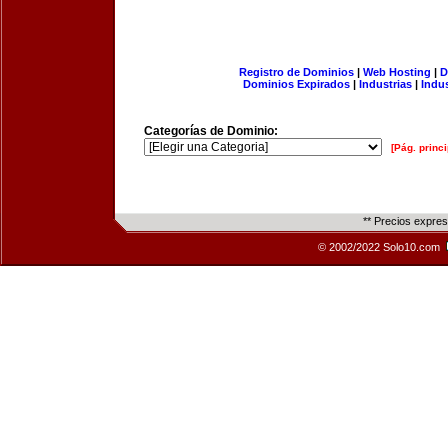
Registro de Dominios
|
Web Hosting
|
D
Dominios Expirados
|
Industrias
|
Indu
Categorías de Dominio:
[Pág. princi
** Precios expre
© 2002/2022 Solo10.com