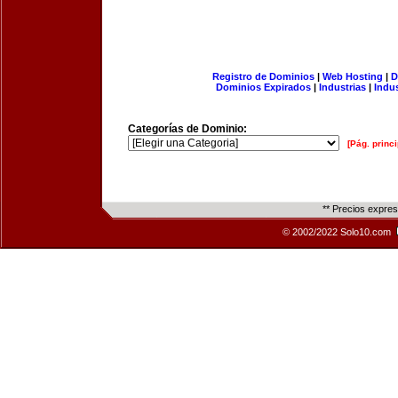
Registro de Dominios
|
Web Hosting
|
D
Dominios Expirados
|
Industrias
|
Indu
Categorías de Dominio:
[Pág. princi
** Precios expre
© 2002/2022 Solo10.com