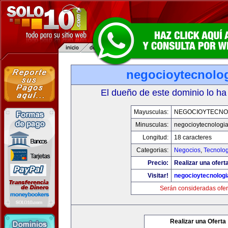
negocioytecnolo
El dueño de este dominio lo ha
Mayusculas:
NEGOCIOYTECNO
Minusculas:
negocioytecnologi
Longitud:
18 caracteres
Categorias:
Negocios
,
Tecnolog
Precio:
Realizar una ofert
Visitar!
negocioytecnolog
Serán consideradas ofer
Realizar una Oferta