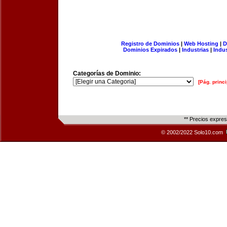
Registro de Dominios
|
Web Hosting
|
D
Dominios Expirados
|
Industrias
|
Indu
Categorías de Dominio:
[Pág. princi
** Precios expre
© 2002/2022 Solo10.com