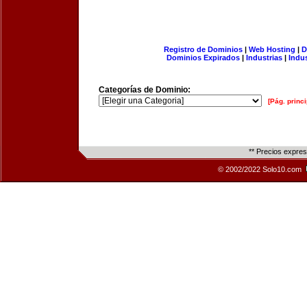
Registro de Dominios
|
Web Hosting
|
D
Dominios Expirados
|
Industrias
|
Indu
Categorías de Dominio:
[Pág. princi
** Precios expre
© 2002/2022 Solo10.com