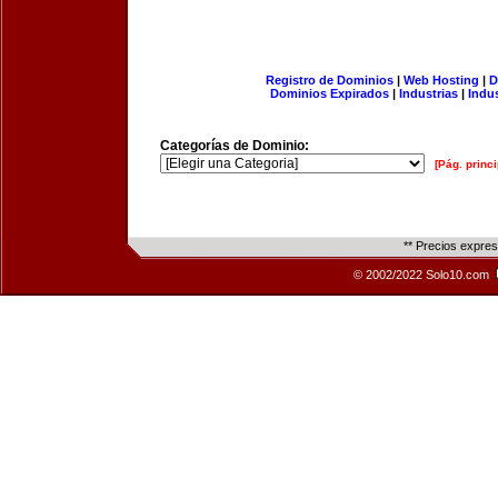
Registro de Dominios
|
Web Hosting
|
D
Dominios Expirados
|
Industrias
|
Indu
Categorías de Dominio:
[Pág. princi
** Precios expre
© 2002/2022 Solo10.com