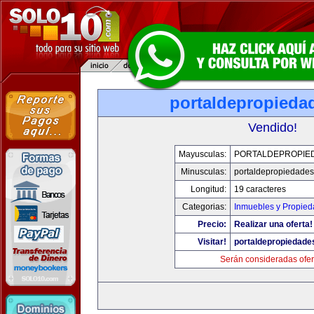
portaldepropieda
Vendido!
Mayusculas:
PORTALDEPROPIE
Minusculas:
portaldepropiedade
Longitud:
19 caracteres
Categorias:
Inmuebles y Propie
Precio:
Realizar una oferta!
Visitar!
portaldepropiedade
Serán consideradas ofer