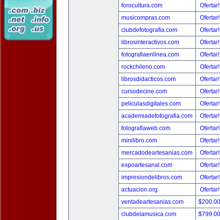
forocultura.com
Ofertar
musicompras.com
Ofertar
clubdefotografia.com
Ofertar
librosinteractivos.com
Ofertar
fotografiaenlinea.com
Ofertar
rockchileno.com
Ofertar
librosdidacticos.com
Ofertar
cursodecine.com
Ofertar
peliculasdigitales.com
Ofertar
academiadefotografia.com
Ofertar
fotografiaweb.com
Ofertar
minilibro.com
Ofertar
mercadodeartesanias.com
Ofertar
expoartesanal.com
Ofertar
impresiondelibros.com
Ofertar
actuacion.org
Ofertar
ventadeartesanias.com
$200.0
clubdelamusica.com
$799.0