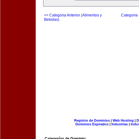
<< Categoria Anterior (Alimentos y
Categoria 
Bebidas)
Registro de Dominios
|
Web Hosting
|
D
Dominios Expirados
|
Industrias
|
Indu
Categorías de Dominio: